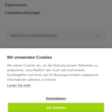
Datenschutz
Cookieeinstellungen
Alle Orte in Deutschland
Alle Amtsgerichte in Deutschland
Wir verwenden Cookies
Wir setzen Cookies ein, um die Nutzung unserer Webseiten zu
analysieren, einschließlich des Such und Surfverlaufs,
Suchbegriffen und Ihnen auf Ihr Nutzungsverhalten angepasste
Informationen anbieten zu können.
©
2026 –
ZVG Termine.
Alle Rechte Vorbehalten.
Lernen Sie mehr
Einstellungen
Alle ablehnen