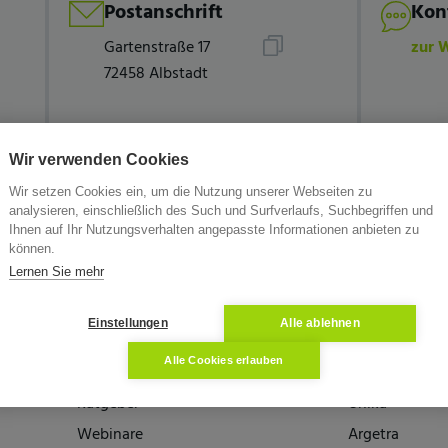
Postanschrift
Kon
Gartenstraße 17
zur 
72458 Albstadt
Wir verwenden Cookies
Wir setzen Cookies ein, um die Nutzung unserer Webseiten zu
analysieren, einschließlich des Such und Surfverlaufs, Suchbegriffen und
Ihnen auf Ihr Nutzungsverhalten angepasste Informationen anbieten zu
können.
Lernen Sie mehr
Einstellungen
Alle ablehnen
Alle Cookies erlauben
Wissen
Die Partner
Ratgeber
Unika
Webinare
Argetra