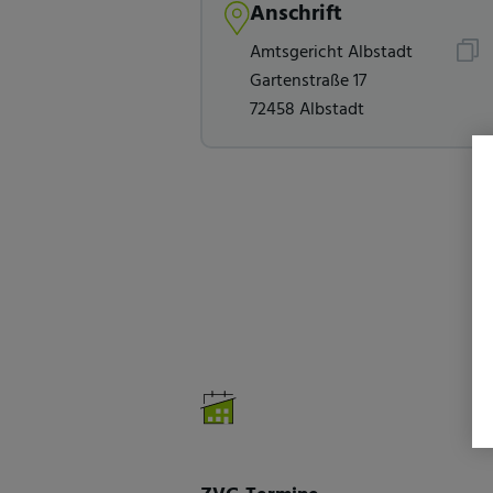
Anschrift
Amtsgericht Albstadt
Gartenstraße 17
72458 Albstadt