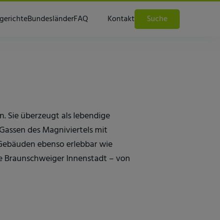
gerichte
Bundesländer
FAQ
Kontakt
Suche
. Sie überzeugt als lebendige
 Gassen des Magniviertels mit
 Gebäuden ebenso erlebbar wie
te Braunschweiger Innenstadt – von