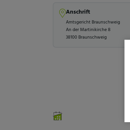
Anschrift
Amtsgericht Braunschweig
An der Martinikirche 8
38100 Braunschweig