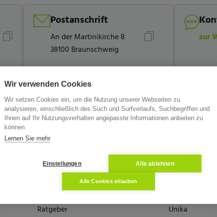
Postanschrift
Kon
An der Martinikirche 8
zur 
38100 Braunschweig
Wir verwenden Cookies
Wir setzen Cookies ein, um die Nutzung unserer Webseiten zu
analysieren, einschließlich des Such und Surfverlaufs, Suchbegriffen und
Ihnen auf Ihr Nutzungsverhalten angepasste Informationen anbieten zu
können.
Lernen Sie mehr
Einstellungen
Alle ablehnen
Alle Cookies erlauben
Wissen
Die Partner
Ratgeber
Unika