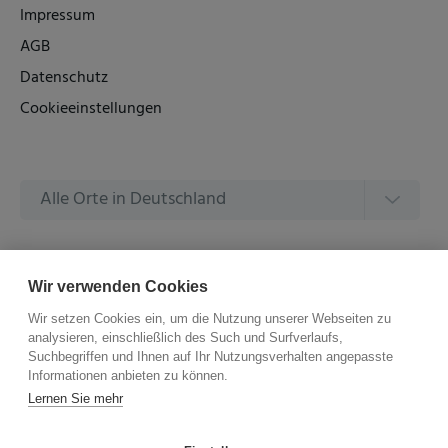
Impressum
AGB
Datenschutz
Cookieeinstellungen
Alle Orte in Deutschland
Alle Amtsgerichte in Deutschland
Wir verwenden Cookies
Wir setzen Cookies ein, um die Nutzung unserer Webseiten zu
analysieren, einschließlich des Such und Surfverlaufs,
Suchbegriffen und Ihnen auf Ihr Nutzungsverhalten angepasste
Informationen anbieten zu können.
©
2026 –
ZVG Termine.
Alle Rechte Vorbehalten.
Lernen Sie mehr