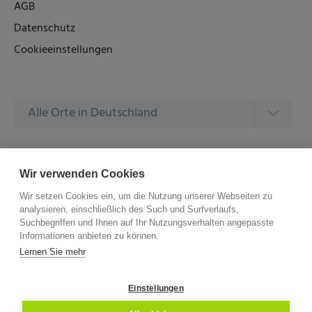
AGB
Datenschutz
Cookieeinstellungen
Alle Orte in Deutschland
Alle Amtsgerichte in Deutschland
Wir verwenden Cookies
Wir setzen Cookies ein, um die Nutzung unserer Webseiten zu
analysieren, einschließlich des Such und Surfverlaufs,
Suchbegriffen und Ihnen auf Ihr Nutzungsverhalten angepasste
Informationen anbieten zu können.
©
2026 –
ZVG Termine.
Alle Rechte Vorbehalten.
Lernen Sie mehr
Einstellungen