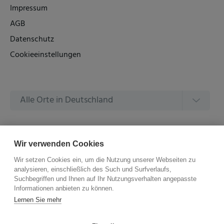
Impressum
AGB
Datenschutz
Cookieeinstellungen
Alle Orte in Deutschland
Alle Amtsgerichte in Deutschland
Wir verwenden Cookies
Wir setzen Cookies ein, um die Nutzung unserer Webseiten zu
analysieren, einschließlich des Such und Surfverlaufs,
Suchbegriffen und Ihnen auf Ihr Nutzungsverhalten angepasste
Informationen anbieten zu können.
©
2026 –
ZVG Termine.
Alle Rechte Vorbehalten.
Lernen Sie mehr