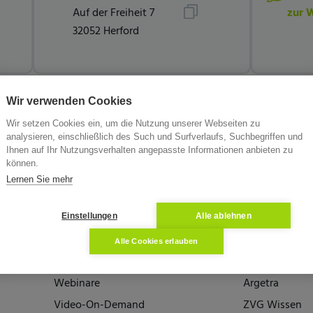
Auf der Freiheit 7
zur 
32052 Herford
Wir verwenden Cookies
Wir setzen Cookies ein, um die Nutzung unserer Webseiten zu
analysieren, einschließlich des Such und Surfverlaufs, Suchbegriffen und
Ihnen auf Ihr Nutzungsverhalten angepasste Informationen anbieten zu
können.
Lernen Sie mehr
Einstellungen
Alle ablehnen
Wissen
Die Partner
Alle Cookies erlauben
Ratgeber
Unika
Webinare
Argetra
Video-On-Demand
ZVG Wissen