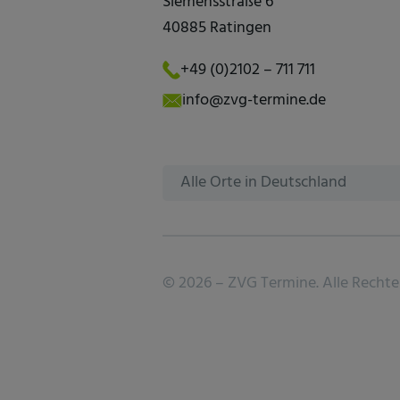
Siemensstraße 6
40885 Ratingen
+49 (0)2102 – 711 711
info@zvg-termine.de
Alle Orte in Deutschland
©
2026 –
ZVG Termine.
Alle Rechte