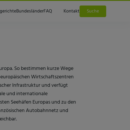
gerichte
Bundesländer
FAQ
Kontakt
Suche
 Europa. So bestimmen kurze Wege
 europäischen Wirtschaftszentren
cher Infrastruktur und verfügt
le und internationale
dsten Seehäfen Europas und zu den
ranzösischen Autobahnnetz und
eichbar.