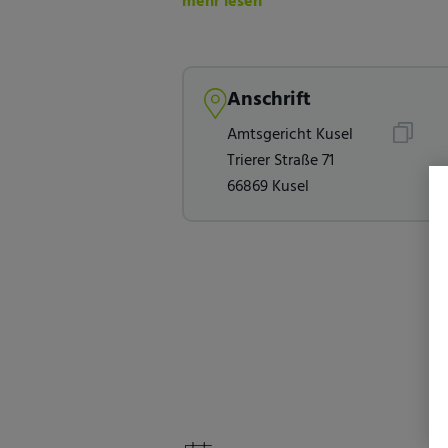
mehr lesen
Anschrift
Amtsgericht Kusel
Trierer Straße 71
66869 Kusel