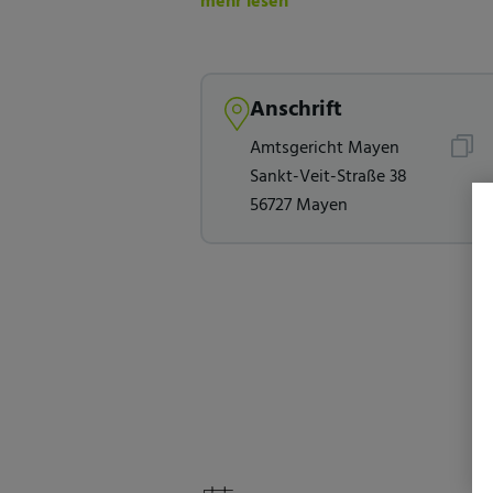
mehr lesen
Anschrift
Amtsgericht Mayen
Sankt-Veit-Straße 38
56727 Mayen