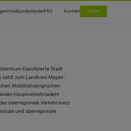
gerichte
Bundesländer
FAQ
Kontakt
Suche
lzentrum klassifizierte Stadt
en zählt zum Landkreis Mayen-
hohen Mobilitätsansprüchen
 beiden Hauptverkehrsadern
das überregionale Verkehrsnetz
gionale und überregionale