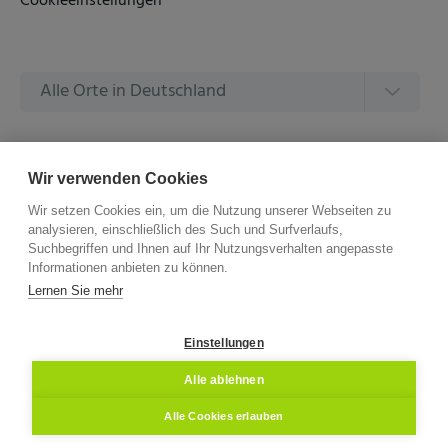
Cookieeinstellungen
Alle Orte in Deutschland
Alle Amtsgerichte in Deutschland
Wir verwenden Cookies
Wir setzen Cookies ein, um die Nutzung unserer Webseiten zu
analysieren, einschließlich des Such und Surfverlaufs,
Suchbegriffen und Ihnen auf Ihr Nutzungsverhalten angepasste
Informationen anbieten zu können.
©
2026 –
ZVG Termine.
Alle Rechte Vorbehalten.
Lernen Sie mehr
Einstellungen
Alle ablehnen
Alle Cookies erlauben