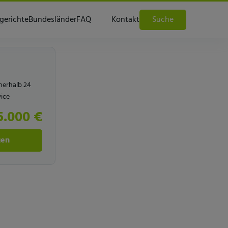
gerichte
Bundesländer
FAQ
Kontakt
Suche
nnerhalb 24
ice
5.000 €
gen