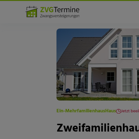
Baden-Württemberg
Deutschland
Zweifamilienhaus in 69168 Wiesloch, O
Ein-Mehrfamilienhaus
Haus
Jetzt beei
Zweifamilienhau