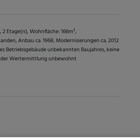
8, 2 Etage(n), Wohnfläche: 166m²,
rhanden, Anbau ca. 1968, Modernisierungen ca. 2012
es Betriebsgebäude unbekannten Baujahres, keine
t der Wertermittlung unbewohnt