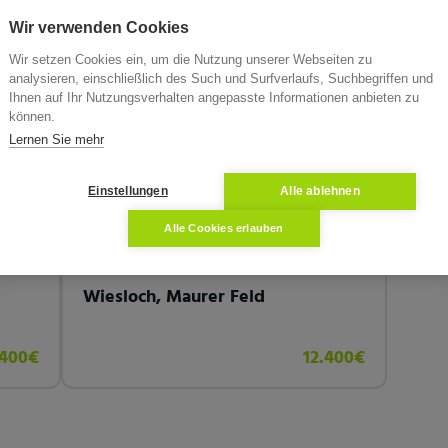
e
Wir verwenden Cookies
Wir setzen Cookies ein, um die Nutzung unserer Webseiten zu
analysieren, einschließlich des Such und Surfverlaufs, Suchbegriffen und
Ihnen auf Ihr Nutzungsverhalten angepasste Informationen anbieten zu
können.
Lernen Sie mehr
sterfoto
Musterfoto
Einstellungen
Alle ablehnen
Grundstück
Alle Cookies erlauben
68
Land- / Forstwirtschaft in 69168
Wiesloch, Maurer Feld
.400€
12.400€