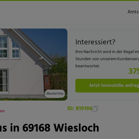
Wiesloch
Amts
berdorfstr.
Interessiert?
Ihre Nachricht wird in der Regel i
Stunden von unserem Kundenserv
beantwortet.
37
Jetzt Immobilie anfra
Musterfoto
ID: 819196
len
s in 69168 Wiesloch