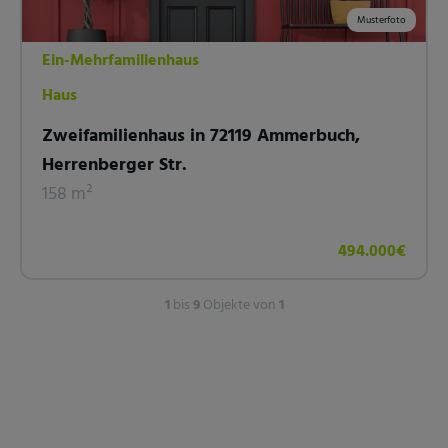
Musterfoto
Ein-Mehrfamilienhaus
Haus
Zweifamilienhaus in 72119 Ammerbuch,
Herrenberger Str.
158 m²
494.000€
1
bis
9
Objekte von
1