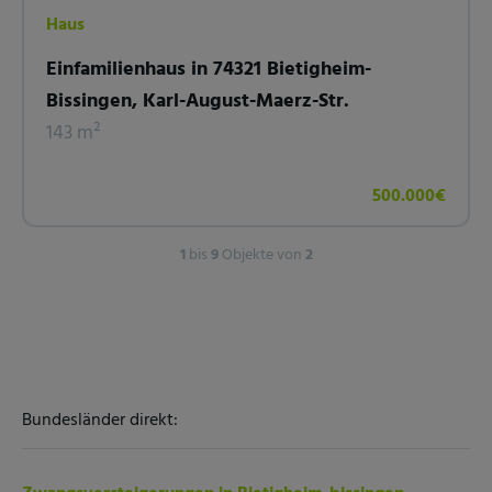
Haus
Einfamilienhaus in 74321 Bietigheim-
Bissingen, Karl-August-Maerz-Str.
143 m²
500.000€
1
bis
9
Objekte von
2
Bundesländer direkt: