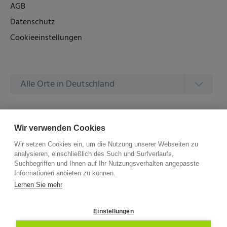
AGB
Datenschutz
Cookieeinstellungen
Alle Orte in Deutschland
Alle Amtsgerichte in Deutschland
Wir verwenden Cookies
Wir setzen Cookies ein, um die Nutzung unserer Webseiten zu
analysieren, einschließlich des Such und Surfverlaufs,
Suchbegriffen und Ihnen auf Ihr Nutzungsverhalten angepasste
Informationen anbieten zu können.
©
2026 –
ZVG Termine.
Alle Rechte Vorbehalten.
Lernen Sie mehr
Einstellungen