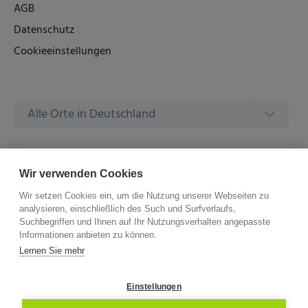
AGB
Datenschutz
Cookieeinstellungen
Alle Orte in Deutschland
Alle Amtsgerichte in Deutschland
Wir verwenden Cookies
Wir setzen Cookies ein, um die Nutzung unserer Webseiten zu
analysieren, einschließlich des Such und Surfverlaufs,
Suchbegriffen und Ihnen auf Ihr Nutzungsverhalten angepasste
Informationen anbieten zu können.
©
2026 –
ZVG Termine.
Alle Rechte Vorbehalten.
Lernen Sie mehr
Einstellungen