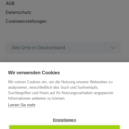
AGB
Datenschutz
Cookieeinstellungen
Alle Orte in Deutschland
Alle Amtsgerichte in Deutschland
Wir verwenden Cookies
Wir setzen Cookies ein, um die Nutzung unserer Webseiten zu
analysieren, einschließlich des Such und Surfverlaufs,
Suchbegriffen und Ihnen auf Ihr Nutzungsverhalten angepasste
Informationen anbieten zu können.
©
2026 –
ZVG Termine.
Alle Rechte Vorbehalten.
Lernen Sie mehr
Einstellungen