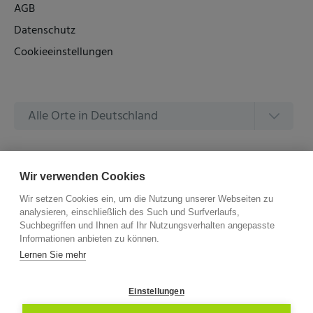
AGB
Datenschutz
Cookieeinstellungen
Alle Orte in Deutschland
Alle Amtsgerichte in Deutschland
Wir verwenden Cookies
Wir setzen Cookies ein, um die Nutzung unserer Webseiten zu
analysieren, einschließlich des Such und Surfverlaufs,
Suchbegriffen und Ihnen auf Ihr Nutzungsverhalten angepasste
Informationen anbieten zu können.
©
2026 –
ZVG Termine.
Alle Rechte Vorbehalten.
Lernen Sie mehr
Einstellungen