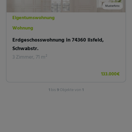
Musterfoto
Eigentumswohnung
Wohnung
Erdgeschosswohnung in 74360 Ilsfeld,
Schwabstr.
3 Zimmer, 71 m²
133.000€
1
bis
9
Objekte von
1