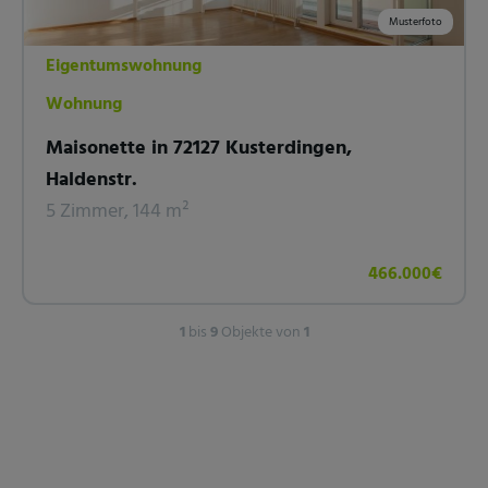
Musterfoto
Eigentumswohnung
Wohnung
Maisonette in 72127 Kusterdingen,
Haldenstr.
5 Zimmer, 144 m²
466.000€
1
bis
9
Objekte von
1