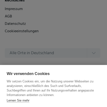
Rechtliches
Impressum
AGB
Datenschutz
Cookieeinstellungen
Alle Orte in Deutschland
Alle Amtsgerichte in Deutschland
Wir verwenden Cookies
Wir setzen Cookies ein, um die Nutzung unserer Webseiten zu
analysieren, einschließlich des Such und Surfverlaufs,
Suchbegriffen und Ihnen auf Ihr Nutzungsverhalten angepasste
Informationen anbieten zu können.
©
2026 –
ZVG Termine.
Alle Rechte Vorbehalten.
Lernen Sie mehr