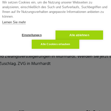
Wir setzen Cookies ein, um die Nutzung unserer Webseiten zu
analysieren, einschließlich des Such und Surfverlaufs, Suchbegriffen und
Ihnen auf Ihr Nutzungsverhalten angepasste Informationen anbieten zu
können.
Lernen Sie mehr
t
Einstellungen
Alle ablehnen
rsteigerung von Immobilien in Murrhardt inklusive Verstei
Alle Cookies erlauben
nfos zum Objekt, Verkehrswert und Aktenzeichen. Immobilie
d Zwangsversteigerungen in Murrhardt. Werden Sie jetzt 
 Zuschlag. ZVG in Murrhardt