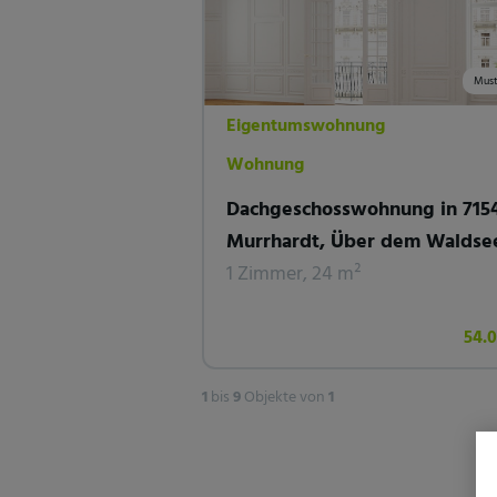
Must
Eigentumswohnung
Wohnung
Dachgeschosswohnung in 715
Murrhardt, Über dem Waldse
1 Zimmer, 24 m²
54.
1
bis
9
Objekte von
1