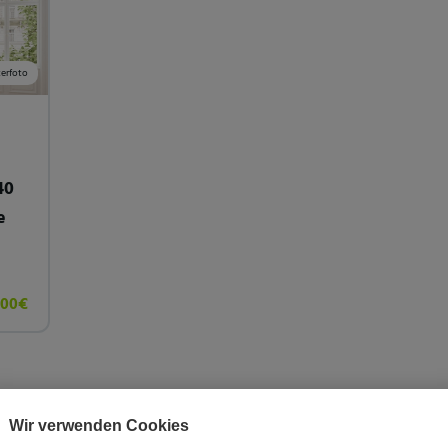
erfoto
40
e
000€
Wir verwenden Cookies