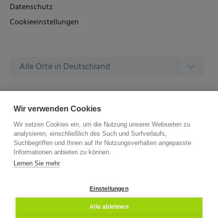
Datenschutz
Cookieeinstellungen
Alle Orte in Deutschland
Alle Amtsgerichte in Deutschland
Wir verwenden Cookies
Wir setzen Cookies ein, um die Nutzung unserer Webseiten zu
analysieren, einschließlich des Such und Surfverlaufs,
Suchbegriffen und Ihnen auf Ihr Nutzungsverhalten angepasste
Informationen anbieten zu können.
©
2026 –
ZVG Termine.
Alle Rechte Vorbehalten.
Lernen Sie mehr
Einstellungen
Alle ablehnen