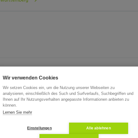
n-württemberg
en
Wir verwenden Cookies
rsteigerung von Immobilien in Ratshausen inklusive Verste
Wir setzen Cookies ein, um die Nutzung unserer Webseiten zu
nfos zum Objekt, Verkehrswert und Aktenzeichen. Immobilie
analysieren, einschließlich des Such und Surfverlaufs, Suchbegriffen und
Ihnen auf Ihr Nutzungsverhalten angepasste Informationen anbieten zu
d Zwangsversteigerungen in Ratshausen. Werden Sie jetzt
können.
n Zuschlag. ZVG in Ratshausen
Lernen Sie mehr
Einstellungen
Alle ablehnen