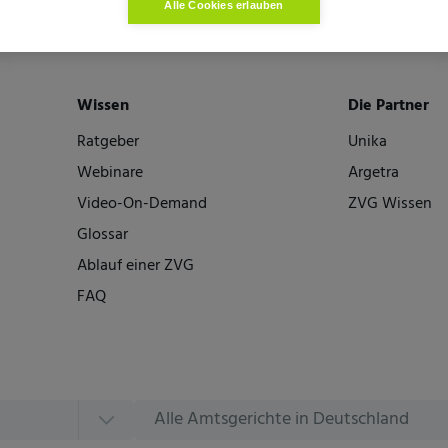
Alle Cookies erlauben
Wissen
Die Partner
Ratgeber
Unika
Webinare
Argetra
Video-On-Demand
ZVG Wissen
Glossar
Ablauf einer ZVG
FAQ
Alle Amtsgerichte in Deutschland