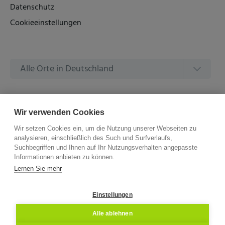
Datenschutz
Cookieeinstellungen
Alle Orte in Deutschland
Alle Amtsgerichte in Deutschland
Wir verwenden Cookies
Wir setzen Cookies ein, um die Nutzung unserer Webseiten zu
analysieren, einschließlich des Such und Surfverlaufs,
Suchbegriffen und Ihnen auf Ihr Nutzungsverhalten angepasste
Informationen anbieten zu können.
©
2026 –
ZVG Termine.
Alle Rechte Vorbehalten.
Lernen Sie mehr
Einstellungen
Alle ablehnen