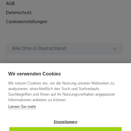
AGB
Datenschutz
Cookieeinstellungen
Alle Orte in Deutschland
Alle Amtsgerichte in Deutschland
Wir verwenden Cookies
Wir setzen Cookies ein, um die Nutzung unserer Webseiten zu
analysieren, einschließlich des Such und Surfverlaufs,
Suchbegriffen und Ihnen auf Ihr Nutzungsverhalten angepasste
Informationen anbieten zu können.
©
2026 –
ZVG Termine.
Alle Rechte Vorbehalten.
Lernen Sie mehr
Einstellungen