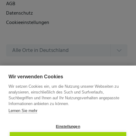
AGB
Datenschutz
Cookieeinstellungen
Alle Orte in Deutschland
Alle Amtsgerichte in Deutschland
Wir verwenden Cookies
Wir setzen Cookies ein, um die Nutzung unserer Webseiten zu
analysieren, einschließlich des Such und Surfverlaufs,
Suchbegriffen und Ihnen auf Ihr Nutzungsverhalten angepasste
Informationen anbieten zu können.
©
2026 –
ZVG Termine.
Alle Rechte Vorbehalten.
Lernen Sie mehr
Einstellungen