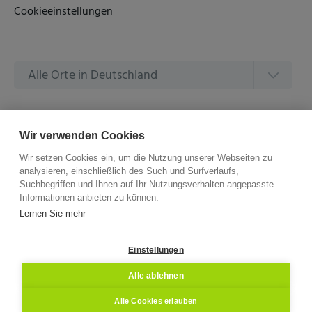
Cookieeinstellungen
Alle Orte in Deutschland
Alle Amtsgerichte in Deutschland
Wir verwenden Cookies
Wir setzen Cookies ein, um die Nutzung unserer Webseiten zu
analysieren, einschließlich des Such und Surfverlaufs,
Suchbegriffen und Ihnen auf Ihr Nutzungsverhalten angepasste
Informationen anbieten zu können.
©
2026 –
ZVG Termine.
Alle Rechte Vorbehalten.
Lernen Sie mehr
Einstellungen
Alle ablehnen
Alle Cookies erlauben