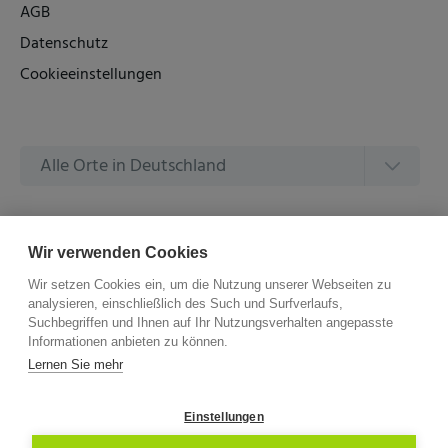
AGB
Datenschutz
Cookieeinstellungen
Alle Orte in Deutschland
Alle Amtsgerichte in Deutschland
Wir verwenden Cookies
Wir setzen Cookies ein, um die Nutzung unserer Webseiten zu
analysieren, einschließlich des Such und Surfverlaufs,
Suchbegriffen und Ihnen auf Ihr Nutzungsverhalten angepasste
Informationen anbieten zu können.
©
2026 –
ZVG Termine.
Alle Rechte Vorbehalten.
Lernen Sie mehr
Einstellungen