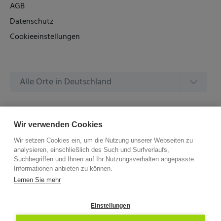
AGB
Datenschutz
Cookieeinstellungen
Alle Orte in Deutschland
Alle Amtsgerichte in Deutschland
Wir verwenden Cookies
Wir setzen Cookies ein, um die Nutzung unserer Webseiten zu
analysieren, einschließlich des Such und Surfverlaufs,
Suchbegriffen und Ihnen auf Ihr Nutzungsverhalten angepasste
Informationen anbieten zu können.
©
2026 –
ZVG Termine.
Alle Rechte Vorbehalten.
Lernen Sie mehr
Einstellungen