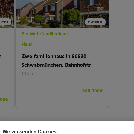
erfoto
Musterfoto
Ein-Mehrfamilienhaus
Haus
n
Zweifamilienhaus in 86830
Schwabmünchen, Bahnhofstr.
185 m²
660.000€
000€
Wir verwenden Cookies