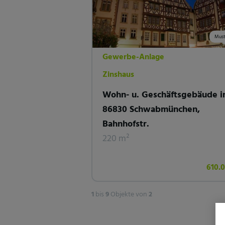
Must
Gewerbe-Anlage
Zinshaus
Wohn- u. Geschäftsgebäude i
86830 Schwabmünchen,
Bahnhofstr.
220 m²
610.
1
bis
9
Objekte von
2