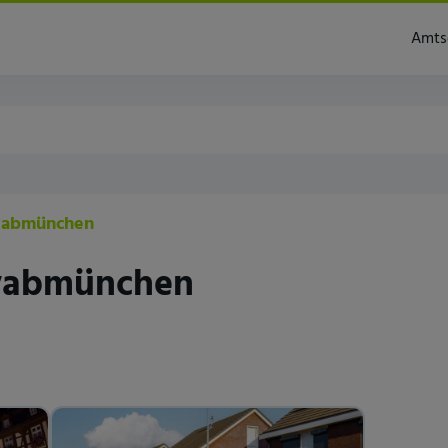
chen
Amts
wabmünchen
hwabmünchen