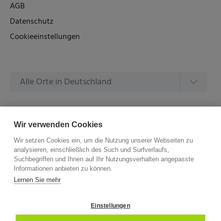
AGB
Datenschutz
Cookieeinstellungen
Alle Orte in Deutschland
Alle Amtsgerichte in Deutschland
Wir verwenden Cookies
Wir setzen Cookies ein, um die Nutzung unserer Webseiten zu
analysieren, einschließlich des Such und Surfverlaufs,
Suchbegriffen und Ihnen auf Ihr Nutzungsverhalten angepasste
Informationen anbieten zu können.
©
2026 –
ZVG Termine.
Alle Rechte Vorbehalten.
Lernen Sie mehr
Einstellungen