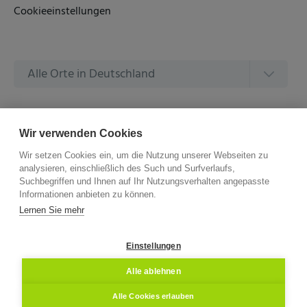
Cookieeinstellungen
Alle Orte in Deutschland
Alle Amtsgerichte in Deutschland
Wir verwenden Cookies
Wir setzen Cookies ein, um die Nutzung unserer Webseiten zu
analysieren, einschließlich des Such und Surfverlaufs,
Suchbegriffen und Ihnen auf Ihr Nutzungsverhalten angepasste
Informationen anbieten zu können.
©
2026 –
ZVG Termine.
Alle Rechte Vorbehalten.
Lernen Sie mehr
Einstellungen
Alle ablehnen
Alle Cookies erlauben