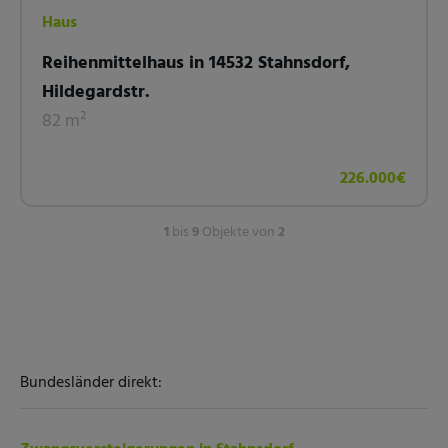
Haus
Reihenmittelhaus in 14532 Stahnsdorf,
Hildegardstr.
82 m²
226.000€
1
bis
9
Objekte von
2
Bundesländer direkt: