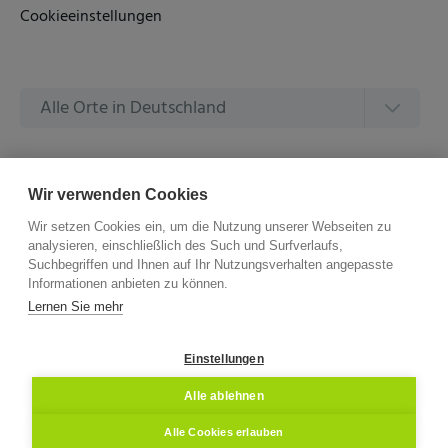
Cookieeinstellungen
Alle Orte in Deutschland
Alle Amtsgerichte in Deutschland
Wir verwenden Cookies
Wir setzen Cookies ein, um die Nutzung unserer Webseiten zu
analysieren, einschließlich des Such und Surfverlaufs,
Suchbegriffen und Ihnen auf Ihr Nutzungsverhalten angepasste
Informationen anbieten zu können.
©
2026 –
ZVG Termine.
Alle Rechte Vorbehalten.
Lernen Sie mehr
Einstellungen
Alle ablehnen
Alle Cookies erlauben