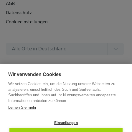
AGB
Datenschutz
Cookieeinstellungen
Alle Orte in Deutschland
Alle Amtsgerichte in Deutschland
Wir verwenden Cookies
Wir setzen Cookies ein, um die Nutzung unserer Webseiten zu
analysieren, einschließlich des Such und Surfverlaufs,
Suchbegriffen und Ihnen auf Ihr Nutzungsverhalten angepasste
Informationen anbieten zu können.
©
2026 –
ZVG Termine.
Alle Rechte Vorbehalten.
Lernen Sie mehr
Einstellungen