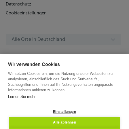
Datenschutz
Cookieeinstellungen
Alle Orte in Deutschland
Alle Amtsgerichte in Deutschland
Wir verwenden Cookies
Wir setzen Cookies ein, um die Nutzung unserer Webseiten zu
analysieren, einschließlich des Such und Surfverlaufs,
Suchbegriffen und Ihnen auf Ihr Nutzungsverhalten angepasste
Informationen anbieten zu können.
©
2026 –
ZVG Termine.
Alle Rechte Vorbehalten.
Lernen Sie mehr
Einstellungen
Alle ablehnen