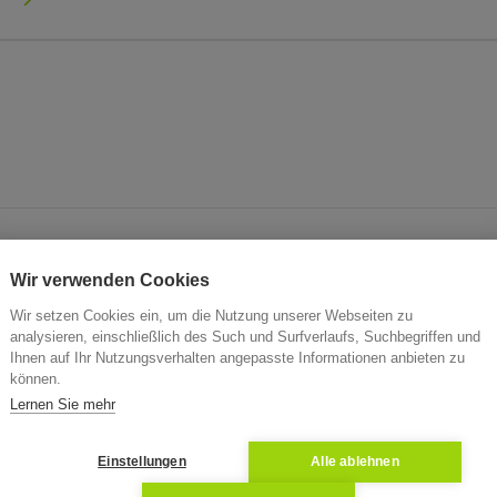
n
Wir verwenden Cookies
rsteigerung von Immobilien in Adelsried inklusive Versteig
Wir setzen Cookies ein, um die Nutzung unserer Webseiten zu
nfos zum Objekt, Verkehrswert und Aktenzeichen. Immobilie
analysieren, einschließlich des Such und Surfverlaufs, Suchbegriffen und
Ihnen auf Ihr Nutzungsverhalten angepasste Informationen anbieten zu
 Zwangsversteigerungen in Adelsried. Werden Sie jetzt Bi
können.
chlag. ZVG in Adelsried
Lernen Sie mehr
Einstellungen
Alle ablehnen