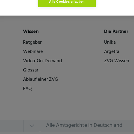
Alle Cookies erlauben
Wissen
Die Partner
Ratgeber
Unika
Webinare
Argetra
Video-On-Demand
ZVG Wissen
Glossar
Ablauf einer ZVG
FAQ
Alle Amtsgerichte in Deutschland