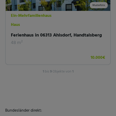
Musterfoto
Ein-Mehrfamilienhaus
Haus
Ferienhaus in 06313 Ahlsdorf, Handtalsberg
48 m²
10.000€
1
bis
9
Objekte von
1
Bundesländer direkt: