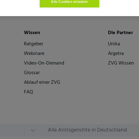
Alle Cookies erlauben
Wissen
Die Partner
Ratgeber
Unika
Webinare
Argetra
Video-On-Demand
ZVG Wissen
Glossar
Ablauf einer ZVG
FAQ
Alle Amtsgerichte in Deutschland