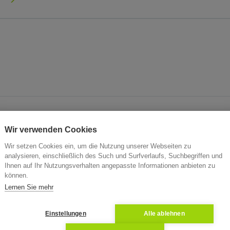
n
en
Wir verwenden Cookies
rsteigerung von Immobilien in Aichstetten inklusive Verste
Wir setzen Cookies ein, um die Nutzung unserer Webseiten zu
nfos zum Objekt, Verkehrswert und Aktenzeichen. Immobilie
analysieren, einschließlich des Such und Surfverlaufs, Suchbegriffen und
Ihnen auf Ihr Nutzungsverhalten angepasste Informationen anbieten zu
d Zwangsversteigerungen in Aichstetten. Werden Sie jetzt
können.
n Zuschlag. ZVG in Aichstetten
Lernen Sie mehr
Einstellungen
Alle ablehnen