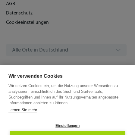
AGB
Datenschutz
Cookieeinstellungen
Alle Orte in Deutschland
Alle Amtsgerichte in Deutschland
Wir verwenden Cookies
Wir setzen Cookies ein, um die Nutzung unserer Webseiten zu
analysieren, einschließlich des Such und Surfverlaufs,
Suchbegriffen und Ihnen auf Ihr Nutzungsverhalten angepasste
Informationen anbieten zu können.
©
2026 –
ZVG Termine.
Alle Rechte Vorbehalten.
Lernen Sie mehr
Einstellungen