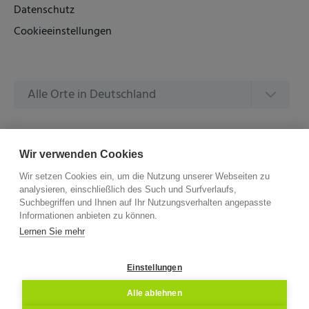
Datenschutz
Cookieeinstellungen
Alle Orte in Deutschland
Alle Amtsgerichte in Deutschland
Wir verwenden Cookies
Wir setzen Cookies ein, um die Nutzung unserer Webseiten zu
analysieren, einschließlich des Such und Surfverlaufs,
Suchbegriffen und Ihnen auf Ihr Nutzungsverhalten angepasste
Informationen anbieten zu können.
©
2026 –
ZVG Termine.
Alle Rechte Vorbehalten.
Lernen Sie mehr
Einstellungen
Alle ablehnen