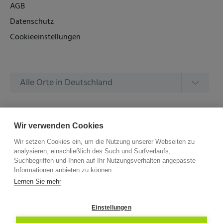
AGB
Datenschutz
Cookieeinstellungen
Alle Orte in Deutschland
Alle Amtsgerichte in Deutschland
Wir verwenden Cookies
Wir setzen Cookies ein, um die Nutzung unserer Webseiten zu
analysieren, einschließlich des Such und Surfverlaufs,
Suchbegriffen und Ihnen auf Ihr Nutzungsverhalten angepasste
Informationen anbieten zu können.
©
2026 –
ZVG Termine.
Alle Rechte Vorbehalten.
Lernen Sie mehr
Einstellungen