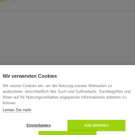
gen
t
Wir verwenden Cookies
rsteigerung von Immobilien in Voigtstedt inklusive Verstei
Wir setzen Cookies ein, um die Nutzung unserer Webseiten zu
nfos zum Objekt, Verkehrswert und Aktenzeichen. Immobilie
analysieren, einschließlich des Such und Surfverlaufs, Suchbegriffen und
Ihnen auf Ihr Nutzungsverhalten angepasste Informationen anbieten zu
d Zwangsversteigerungen in Voigtstedt. Werden Sie jetzt 
können.
 Zuschlag. ZVG in Voigtstedt
Lernen Sie mehr
Einstellungen
Alle ablehnen