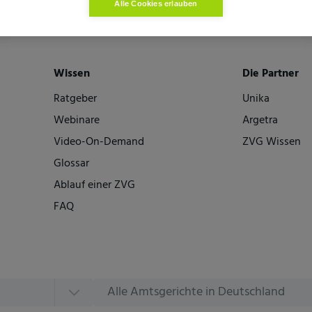
Alle Cookies erlauben
Wissen
Die Partner
Ratgeber
Unika
Webinare
Argetra
Video-On-Demand
ZVG Wissen
Glossar
Ablauf einer ZVG
FAQ
Alle Amtsgerichte in Deutschland