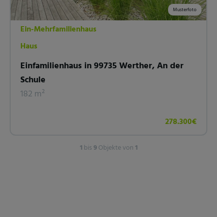
Musterfoto
Ein-Mehrfamilienhaus
Haus
Einfamilienhaus in 99735 Werther, An der
Schule
182 m²
278.300€
1
bis
9
Objekte von
1